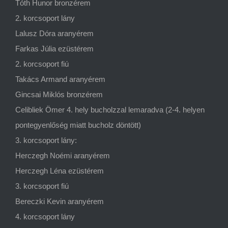
Tóth Hunor bronzérem
2. korcsoport lány
Lalusz Dóra aranyérem
Farkas Júlia ezüstérem
2. korcsoport fiú
Takács Armand aranyérem
Gincsai Miklós bronzérem
Celibliek Ömer 4. hely bucholzzal lemaradva (2-4. helyen
pontegyenlőség miatt bucholz döntött)
3. korcsoport lány:
Herczegh Noémi aranyérem
Herczegh Léna ezüstérem
3. korcsoport fiú
Bereczki Kevin aranyérem
4. korcsoport lány