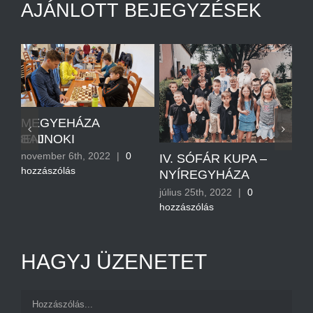
AJÁNLOTT BEJEGYZÉSEK
A
MEGYEHÁZA
NYBEN!
BAJNOKI
november 6th, 2022
|
0
IV. SÓFÁR KUPA –
VÁ
hozzászólás
NYÍREGYHÁZA
SA
DI
július 25th, 2022
|
0
hozzászólás
ápr
hoz
HAGYJ ÜZENETET
Hozzászólás