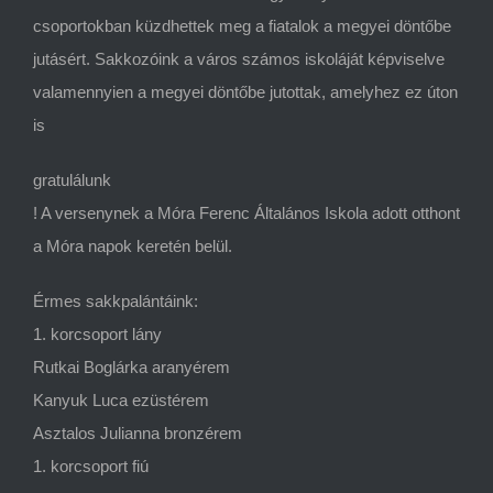
csoportokban küzdhettek meg a fiatalok a megyei döntőbe
jutásért. Sakkozóink a város számos iskoláját képviselve
valamennyien a megyei döntőbe jutottak, amelyhez ez úton
is
gratulálunk
! A versenynek a Móra Ferenc Általános Iskola adott otthont
a Móra napok keretén belül.
Érmes sakkpalántáink:
1. korcsoport lány
Rutkai Boglárka aranyérem
Kanyuk Luca ezüstérem
Asztalos Julianna bronzérem
1. korcsoport fiú