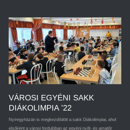
PÁLYÁZATOK
View
Larger
Image
NYESE NAPTÁR
KAPCSOLAT
VÁROSI EGYÉNI SAKK
DIÁKOLIMPIA ’22
Nyíregyházán is megkezdődött a sakk Diákolimpiai, ahol
elsőként a városi fordulóban az egyéni nyílt- és amatőr