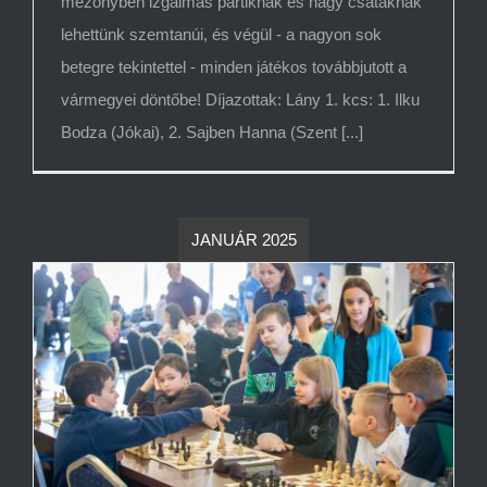
mezőnyben izgalmas partiknak és nagy csatáknak
lehettünk szemtanúi, és végül - a nagyon sok
betegre tekintettel - minden játékos továbbjutott a
vármegyei döntőbe! Díjazottak: Lány 1. kcs: 1. Ilku
Bodza (Jókai), 2. Sajben Hanna (Szent [...]
JANUÁR 2025