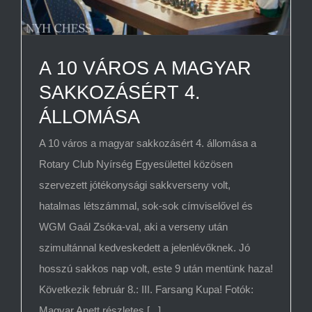
A 10 VÁROS A MAGYAR
SAKKOZÁSÉRT 4.
ÁLLOMÁSA
A 10 város a magyar sakkozásért 4. állomása a
Rotary Club Nyírség Egyesülettel közösen
szervezett jótékonysági sakkverseny volt,
hatalmas létszámmal, sok-sok címviselővel és
WGM Gaál Zsóka-val, aki a verseny után
szimultánnal kedveskedett a jelenlévőknek. Jó
hosszú sakkos nap volt, este 9 után mentünk haza!
Következik február 8.: III. Farsang Kupa! Fotók:
Magyar Anett részletes [...]