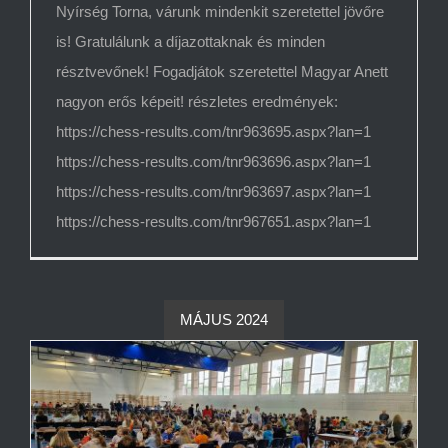
Nyírség Torna, várunk mindenkit szeretettel jövőre
is! Gratulálunk a díjazottaknak és minden
résztvevőnek! Fogadjátok szeretettel Magyar Anett
nagyon erős képeit! részletes eredmények:
https://chess-results.com/tnr963695.aspx?lan=1
https://chess-results.com/tnr963696.aspx?lan=1
https://chess-results.com/tnr963697.aspx?lan=1
https://chess-results.com/tnr967651.aspx?lan=1
MÁJUS 2024