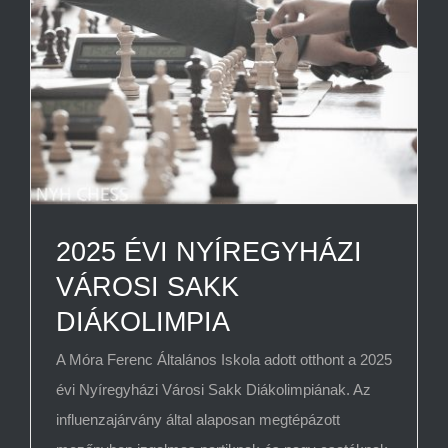
2025 ÉVI NYÍREGYHÁZI
VÁROSI SAKK
DIÁKOLIMPIA
A Móra Ferenc Általános Iskola adott otthont a 2025
évi Nyíregyházi Városi Sakk Diákolimpiának. Az
influenzajárvány által alaposan megtépázott