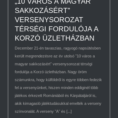
„10 VÁROS A MAGYAR
SAKKOZÁSÉRT”
VERSENYSOROZAT
TÉRSÉGI FORDULÓJA A
KORZÓ ÜZLETHÁZBAN
December 21-én tavaszias, ragyogó napsütésben
került megrendezésre az év utolsó "10 város a
magyar sakkozásért" versenysorozat térségi
fordulója a Korzó üzletházban. Nagy öröm
számunkra, hogy külföldről is egyre többen fedezik
fel a versenyünket, hiszen minden eddiginél több
játékos érkezett Romániából és Kárpátaljáról is,
akik kimagasló játéktudásukkal emelték a verseny
színvonalát. A verseny "A" és [...]