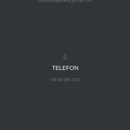
nyesekupa[kukac]gmail.com
TELEFON
+36 30 695 2471