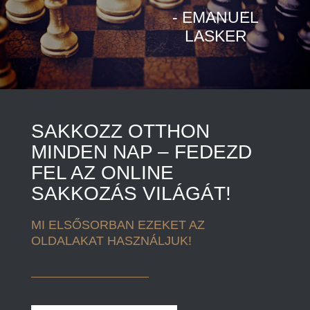
- EMANUEL
LASKER
PÁLYÁZATOK
NYESE NAPTÁR
SAKKOZZ OTTHON
MINDEN NAP – FEDEZD
KAPCSOLAT
FEL AZ ONLINE
SAKKOZÁS VILÁGÁT!
MI ELSŐSORBAN EZEKET AZ
OLDALAKAT HASZNÁLJUK!