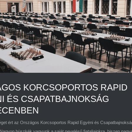
ÁGOS KORCSOPORTOS RAPID
I ÉS CSAPATBAJNOKSÁG
ECENBEN
éget ért az Országos Korcsoportos Rapid Egyéni és Csapatbajnoksá
agyon büszkék vagyunk a saját nevelésű fiataljainkra, hiszen nagy