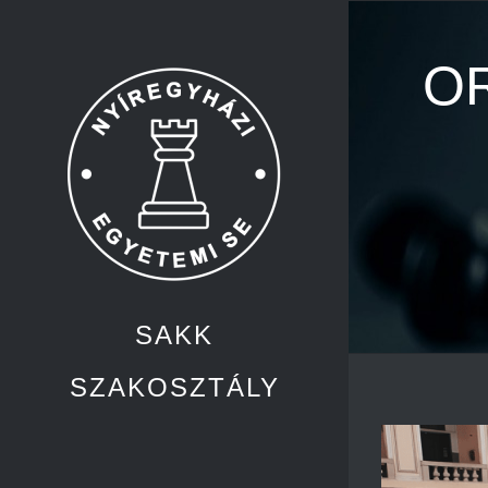
Kihagyás
O
SAKK
SZAKOSZTÁLY
View
Larger