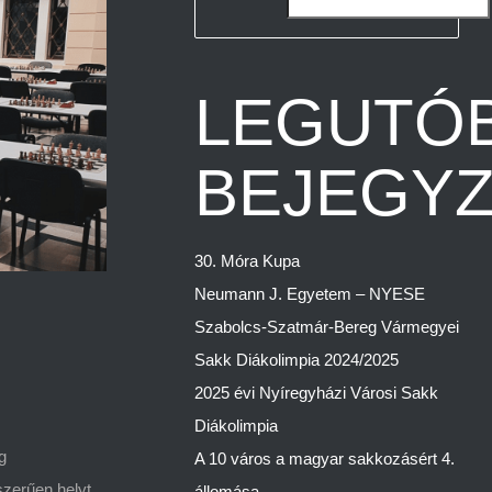
LEGUTÓB
BEJEGY
30. Móra Kupa
Neumann J. Egyetem – NYESE
Szabolcs-Szatmár-Bereg Vármegyei
Sakk Diákolimpia 2024/2025
2025 évi Nyíregyházi Városi Sakk
Diákolimpia
g
A 10 város a magyar sakkozásért 4.
szerűen helyt
állomása