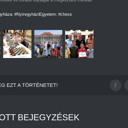
gyháza
;
#NyíregyháziEgyetem
;
#chess
G EZT A TÖRTÉNETET!
Faceb
OTT BEJEGYZÉSEK