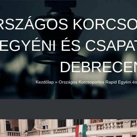
RSZÁGOS KORCSO
EGYÉNI ÉS CSAP
DEBRECE
Kezdőlap
»
Országos Korcsoportos Rapid Egyéni é