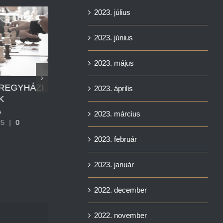
2023. július
2023. június
2023. május
A 10 VÁROS A MAGYAR
ÍREGYHÁZI
2023. április
SAKKOZÁSÉRT 4.
K
ÁLLOMÁSA
A
2023. március
január 12th, 2025
|
0
25
|
0
hozzászólás
2023. február
2023. január
2022. december
2022. november