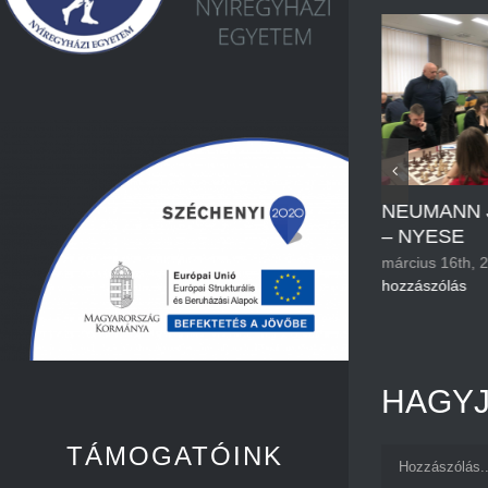
30. MÓRA KUPA
NEUMANN 
április 2nd, 2025
|
0
– NYESE
hozzászólás
március 16th, 
hozzászólás
HAGYJ
TÁMOGATÓINK
Hozzászólás