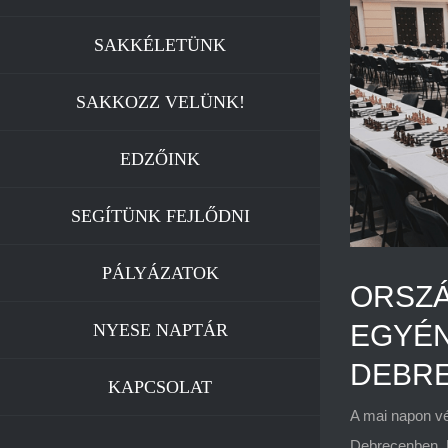
Image
SAKKÉLETÜNK
SAKKOZZ VELÜNK!
EDZŐINK
SEGÍTÜNK FEJLŐDNI
PÁLYÁZATOK
ORSZ
EGYÉN
NYESE NAPTÁR
DEBR
KAPCSOLAT
A mai napon v
Debrecenben. N