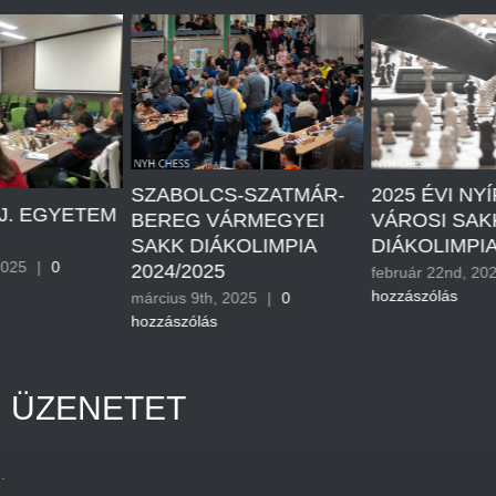
SZABOLCS-SZATMÁR-
2025 ÉVI NY
J. EGYETEM
BEREG VÁRMEGYEI
VÁROSI SAK
SAKK DIÁKOLIMPIA
DIÁKOLIMPI
2025
|
0
2024/2025
február 22nd, 20
hozzászólás
március 9th, 2025
|
0
hozzászólás
 ÜZENETET