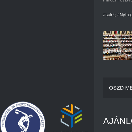
#sakk
;
#Nyíre
OSZD ME
AJÁNL