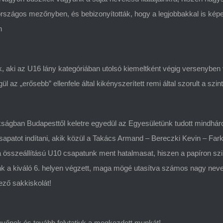
 országos mezőnyben, és bebizonyították, hogy a legjobbakkal is képe
n
 aki az U16 lány kategóriában utolsó kiemeltként végig versenyben 
ül az „erősebb” ellenfele által kikényszerített remi által szorult a szin
ságban Budapesttől keletre egyedül az Egyesületünk tudott mindhá
sapatot indítani, akik közül a Takács Armand – Bereczki Kevin – Fark
összeállítású U10 csapatunk ment hatalmasat, hiszen a papíron szi
nk a kiváló 6. helyen végzett, maga mögé utasítva számos nagy nev
ező sakkiskolát!
vőnek és tovább folytatjuk a megkezdett munkát!