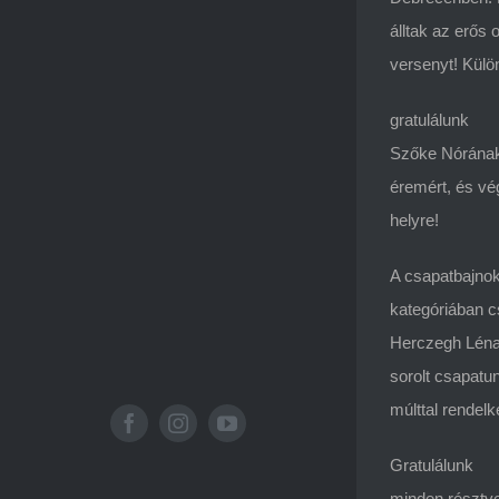
álltak az erős
versenyt! Külö
gratulálunk
Szőke Nórának,
éremért, és vég
helyre!
A csapatbajnok
kategóriában c
Herczegh Léna 
sorolt csapatu
múlttal rendelk
Gratulálunk
minden résztve