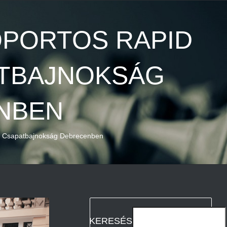
PORTOS RAPID
ATBAJNOKSÁG
NBEN
s Csapatbajnokság Debrecenben
KERESÉS