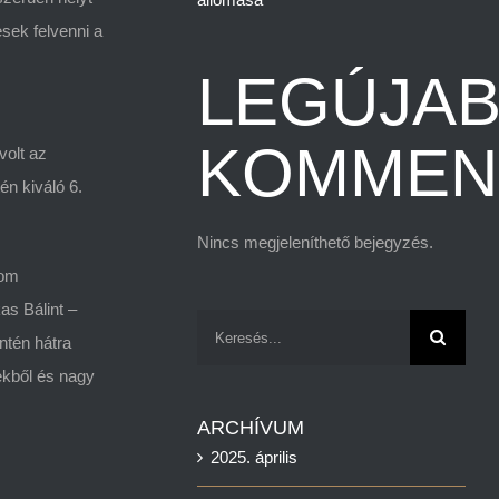
sek felvenni a
LEGÚJA
KOMMEN
volt az
tén kiváló 6.
Nincs megjeleníthető bejegyzés.
rom
as Bálint –
Keresés...
ntén hátra
ekből és nagy
ARCHÍVUM
2025. április