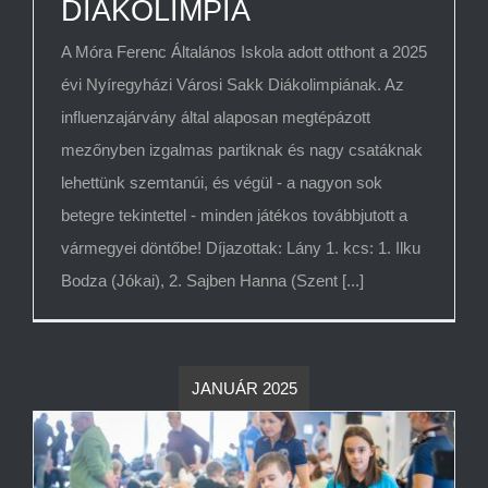
DIÁKOLIMPIA
A Móra Ferenc Általános Iskola adott otthont a 2025
évi Nyíregyházi Városi Sakk Diákolimpiának. Az
influenzajárvány által alaposan megtépázott
mezőnyben izgalmas partiknak és nagy csatáknak
lehettünk szemtanúi, és végül - a nagyon sok
betegre tekintettel - minden játékos továbbjutott a
vármegyei döntőbe! Díjazottak: Lány 1. kcs: 1. Ilku
Bodza (Jókai), 2. Sajben Hanna (Szent [...]
JANUÁR 2025