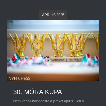
PÁLYÁZATOK
ÁPRILIS 2025
NYESE NAPTÁR
KAPCSOLAT
30. MÓRA KUPA
Nem vették bolondosra a játékot április 1-én a