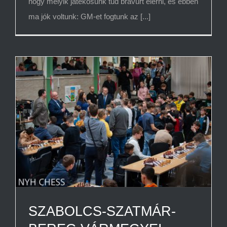
hogy melyik játékosunk tud bravúrt elérni, és ebben
ma jók voltunk: GM-et fogtunk az [...]
SZABOLCS-SZATMÁR-