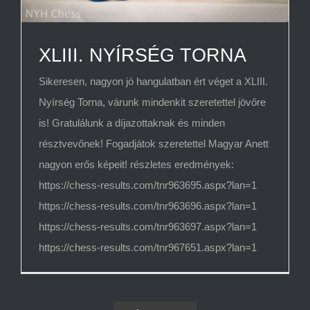
XLIII. NYÍRSÉG TORNA
Sikeresen, nagyon jó hangulatban ért véget a XLIII.
Nyírség Torna, várunk mindenkit szeretettel jövőre
is! Gratulálunk a díjazottaknak és minden
résztvevőnek! Fogadjátok szeretettel Magyar Anett
nagyon erős képeit! részletes eredmények:
https://chess-results.com/tnr963695.aspx?lan=1
https://chess-results.com/tnr963696.aspx?lan=1
https://chess-results.com/tnr963697.aspx?lan=1
https://chess-results.com/tnr967651.aspx?lan=1